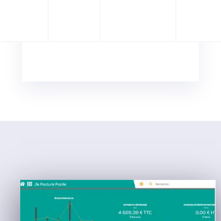
vente
partou
avec
vous